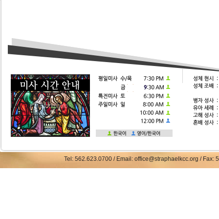
Tel: 562.623.0700 / Email: office@straphaelkcc.org / Fax