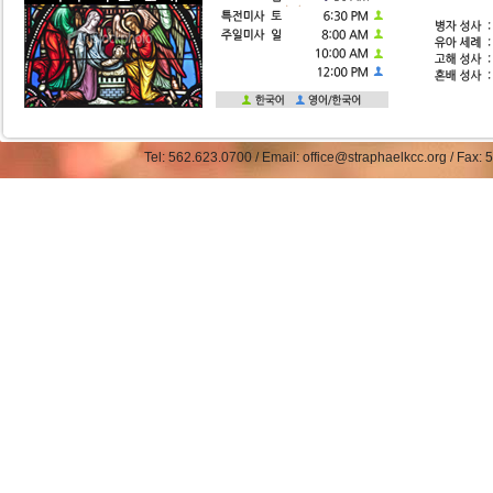
Tel: 562.623.0700 / Email: office@straphaelkcc.org / Fax