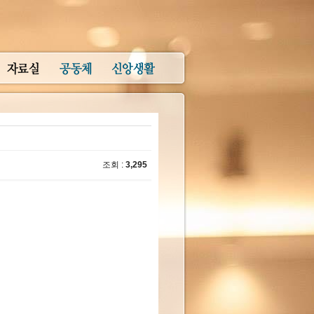
조회 :
3,295