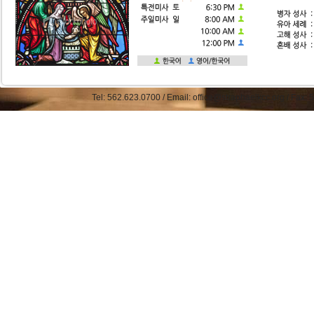
Tel: 562.623.0700 / Email: office@straphaelkcc.org / Fax