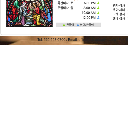
Tel: 562.623.0700 / Email: office@straphaelkcc.org / Fax