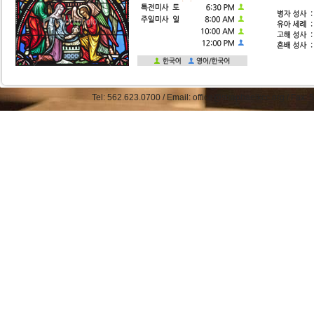
Tel: 562.623.0700 / Email: office@straphaelkcc.org / Fax