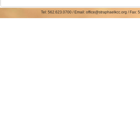
Tel: 562.623.0700 / Email: office@straphaelkcc.org / Fax