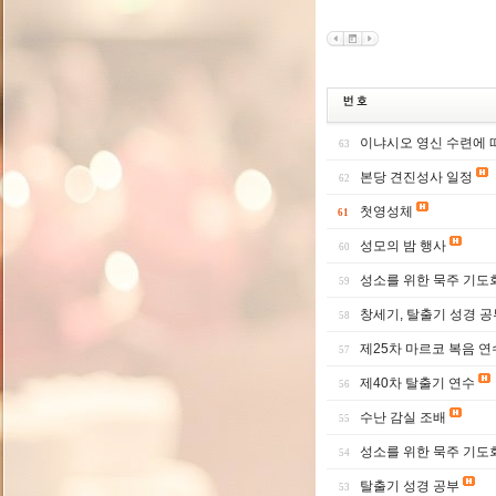
이냐시오 영신 수련에 
63
본당 견진성사 일정
62
첫영성체
61
성모의 밤 행사
60
성소를 위한 묵주 기도
59
창세기, 탈출기 성경 공
58
제25차 마르코 복음 연
57
제40차 탈출기 연수
56
수난 감실 조배
55
성소를 위한 묵주 기도
54
탈출기 성경 공부
53