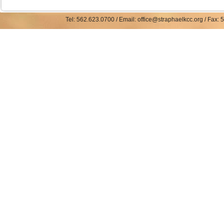
Tel: 562.623.0700 / Email: office@straphaelkcc.org / Fax