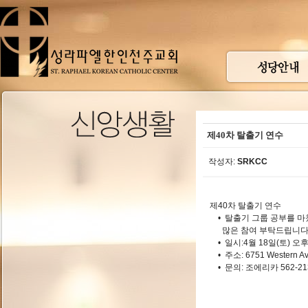
제40차 탈출기 연수
작성자:
SRKCC
제40차 탈출기 연수
• 탈출기 그룹 공부를 마
많은 참여 부탁드립니다
• 일시:4월 18일(토) 오후 
• 주소: 6751 Western Ave
• 문의: 조에리카 562-21