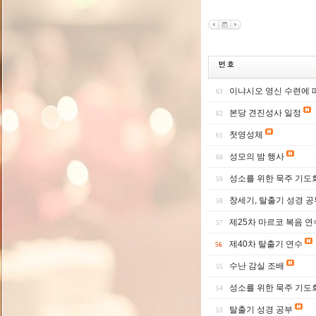
이냐시오 영신 수련에 
63
본당 견진성사 일정
62
첫영성체
61
성모의 밤 행사
60
성소를 위한 묵주 기도
59
창세기, 탈출기 성경 공
58
제25차 마르코 복음 연
57
제40차 탈출기 연수
56
수난 감실 조배
55
성소를 위한 묵주 기도
54
탈출기 성경 공부
53