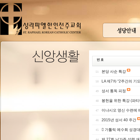
본당 사순 특강
51
LA 제7차 “2주간의 기
50
성서 통독 피정
49
봉헌을 위한 특강 (파
48
이냐시오 영신 수련에 따
47
2015년 성서 40 주간
46
 가톨릭 예수회 성경대
45
제 27회 남가주 성령 
44