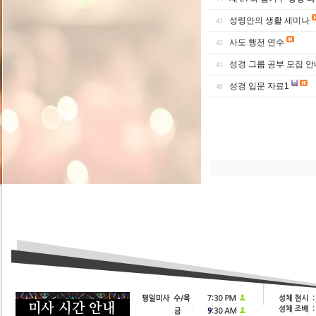
성령안의 생활 세미나
43
사도 행전 연수
42
성경 그룹 공부 모집 안
41
성경 입문 자료1
40