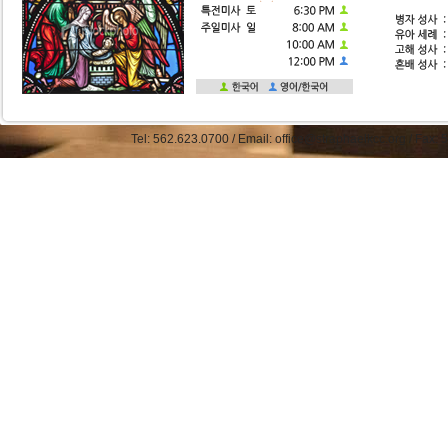
Tel: 562.623.0700 / Email: office@straphaelkcc.org / Fax